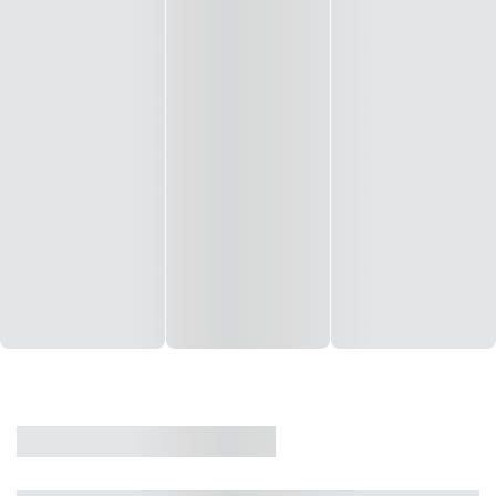
CASA
VENDA
CÓD: 19327