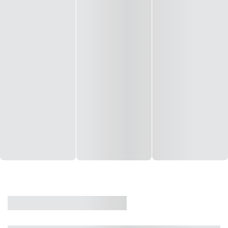
CASA
VENDA
CÓD: 19327