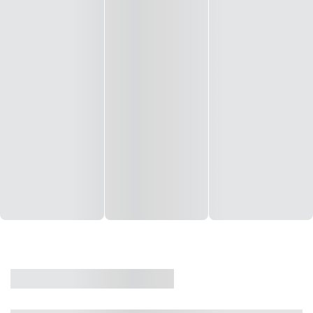
CASA
VENDA
CÓD: 19327