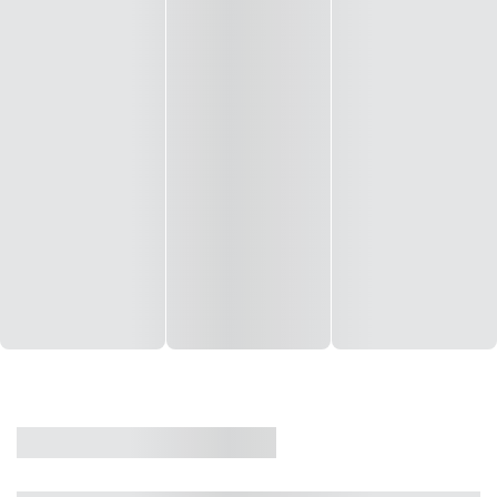
CASA
VENDA
CÓD: 19327