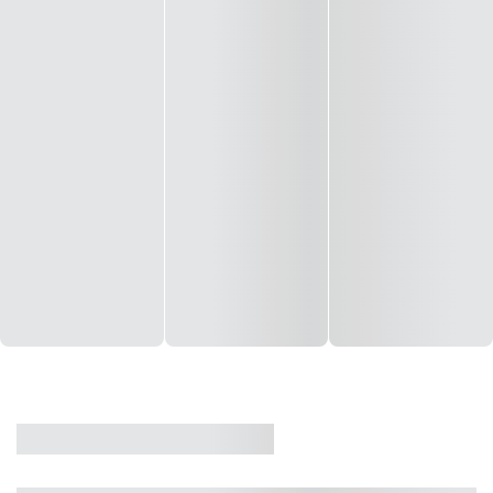
CASA
VENDA
CÓD: 19327